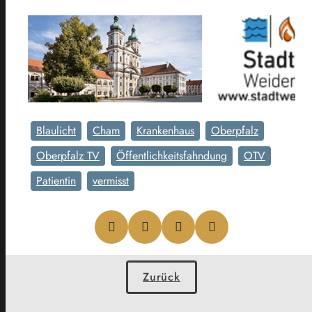
Blaulicht
Cham
Krankenhaus
Oberpfalz
Oberpfalz TV
Öffentlichkeitsfahndung
OTV
Patientin
vermisst
Zurück