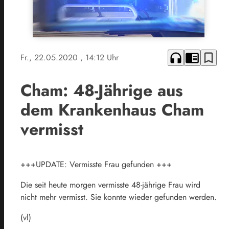
headphones
chrome_reader_mode
bookmark_border
Fr., 22.05.2020
, 14:12 Uhr
Cham: 48-Jährige aus
dem Krankenhaus Cham
vermisst
+++UPDATE: Vermisste Frau gefunden +++
Die seit heute morgen vermisste 48-jährige Frau wird
nicht mehr vermisst. Sie konnte wieder gefunden werden.
(vl)