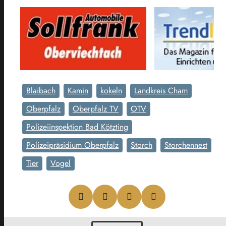
Blaibach
Kamin
kokeln
Landkreis Cham
Oberpfalz
Oberpfalz TV
OTV
Polizeiinspektion Bad Kötzting
Polizeipräsidium Oberpfalz
Storch
Storchennest
Tier
Vogel