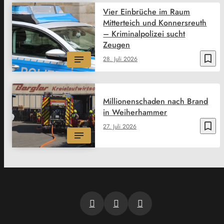
Vier Einbrüche im Raum
Mitterteich und Konnersreuth
– Kriminalpolizei sucht
Zeugen
bookmark_border
28. Juli 2026
Millionenschaden nach Brand
in Weiherhammer
bookmark_border
27. Juli 2026