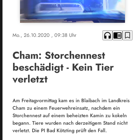
headphones
chrome_reader_mode
bookmark_border
Mo., 26.10.2020
, 09:38 Uhr
Cham: Storchennest
beschädigt - Kein Tier
verletzt
Am Freitagvormittag kam es in Blaibach im Landkreis
Cham zu einem Feuerwehreinsatz, nachdem ein
Storchennest auf einem beheizten Kamin zu kokeln
begann. Tiere wurden nach derzeitigem Stand nicht
verletzt. Die PI Bad Kötzting prüft den Fall.