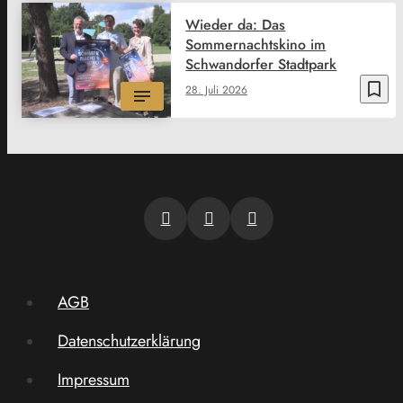
Wieder da: Das
Sommernachtskino im
Schwandorfer Stadtpark
bookmark_border
28. Juli 2026
AGB
Datenschutzerklärung
Impressum