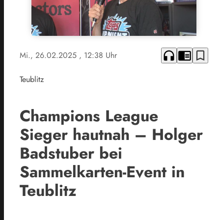
headphones
chrome_reader_mode
bookmark_border
Mi., 26.02.2025
, 12:38 Uhr
Teublitz
Champions League
Sieger hautnah – Holger
Badstuber bei
Sammelkarten-Event in
Teublitz