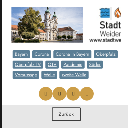
Bayern
Corona
Corona in Bayern
Oberpfalz
Oberpfalz TV
OTV
Pandemie
Söder
Voraussage
Welle
zweite Welle
Zurück