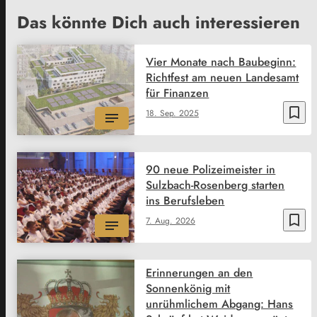
Das könnte Dich auch interessieren
Vier Monate nach Baubeginn:
Richtfest am neuen Landesamt
für Finanzen
bookmark_border
18. Sep. 2025
90 neue Polizeimeister in
Sulzbach-Rosenberg starten
ins Berufsleben
bookmark_border
7. Aug. 2026
Erinnerungen an den
Sonnenkönig mit
unrühmlichem Abgang: Hans