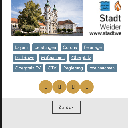
Bayern
beratungen
Corona
Feiertage
Lockdown
Maßnahmen
Oberpfalz
Oberpfalz TV
OTV
Regierung
Weihnachten
Zurück