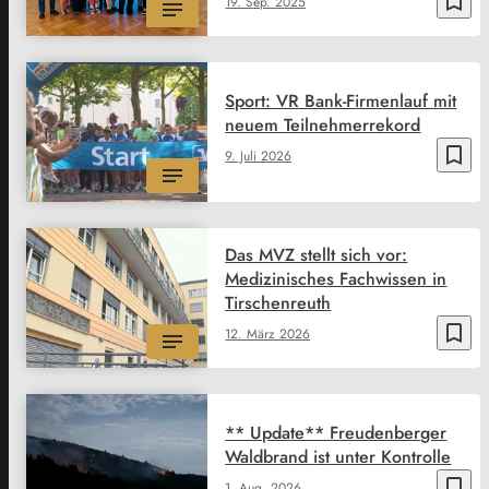
bookmark_border
19. Sep. 2025
Sport: VR Bank-Firmenlauf mit
neuem Teilnehmerrekord
bookmark_border
9. Juli 2026
Das MVZ stellt sich vor:
Medizinisches Fachwissen in
Tirschenreuth
bookmark_border
12. März 2026
** Update** Freudenberger
Waldbrand ist unter Kontrolle
bookmark_border
1. Aug. 2026