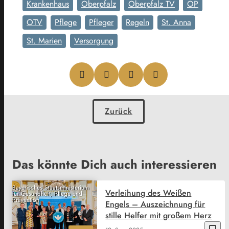
Krankenhaus
Oberpfalz
Oberpfalz TV
OP
OTV
Pflege
Pfleger
Regeln
St. Anna
St. Marien
Versorgung
Zurück
Das könnte Dich auch interessieren
Bayerisches Staatsministerium
Verleihung des Weißen
für Gesundheit, Pflege und
Prävention
Engels – Auszeichnung für
stille Helfer mit großem Herz