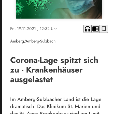
headphones
chrome_reader_mode
bookmark_border
Fr., 19.11.2021
, 12:32 Uhr
Amberg/Amberg-Sulzbach
Corona-Lage spitzt sich
zu - Krankenhäuser
ausgelastet
Im Amberg-Sulzbacher Land ist die Lage
dramatisch: Das Klinikum St. Marien und
das St. Anna Krankenhaus sind am Limit.