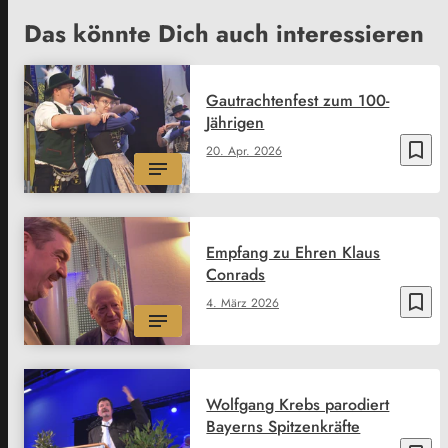
Das könnte Dich auch interessieren
Gautrachtenfest zum 100-
Jährigen
bookmark_border
20. Apr. 2026
Empfang zu Ehren Klaus
Conrads
bookmark_border
4. März 2026
Wolfgang Krebs parodiert
Bayerns Spitzenkräfte