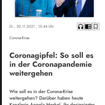
headphones
chrome_reader_mode
bookmark_border
Di., 30.11.2021
, 15:44 Uhr
Corona-Krise
Coronagipfel: So soll es
in der Coronapandemie
weitergehen
Wie soll es in der Corona-Krise
weitergehen? Darüber haben heute
Kanzlerin Angela Merkel, ihr designierter