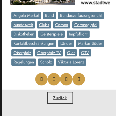
Angela Merkel
Bund
Bundesverfassungsericht
bundesweit
Clubs
Corona
Coronagipfel
Diskotheken
Geisterspiele
Impfpflicht
Kontaktbeschränkungen
Länder
Markus Söder
Oberpfalz
Oberpfalz TV
Olaf
OTV
Regelungen
Scholz
Viktoria Lorenz
Zurück