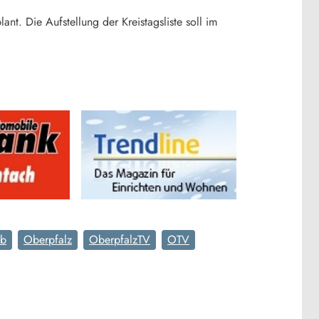
ant. Die Aufstellung der Kreistagsliste soll im
ab
Oberpfalz
OberpfalzTV
OTV