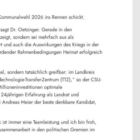
ie Kommunalwahl 2026 ins Rennen schickt.
sagt Dr. Oetzinger. Gerade in den
zeigt, sondern sei mehrfach aus als
t und auch die Auswirkungen des Kriegs in der
 werdender Rahmenbedingungen Heimat erfolgreich
, sondern tatsächlich greifbar: im Landkreis
echnologie-Transfer-Zentrum (TTZ),“ so der CSU-
llioneninvestitionen optimale
4jährigen Erfahrung als Landrat und
ei Andreas Meier der beste denkbare Kandidat,
 ist immer eine Teamleistung und ich bin froh,
 Zusammenarbeit in den politischen Gremien im