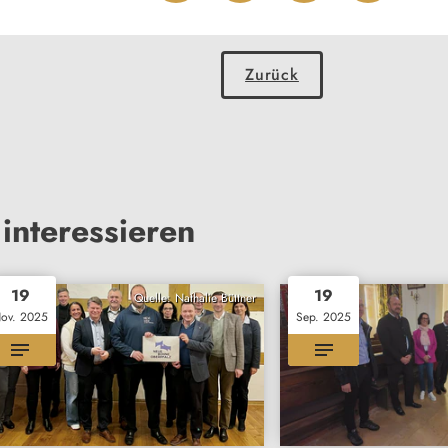
Zurück
interessieren
19
19
Quelle: Nathalie Büttner
ov. 2025
Sep. 2025