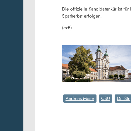
Die offizielle Kandidatenkür ist fü
Spätherbst erfolgen.
(exB)
Andreas Meier
CSU
Dr. St