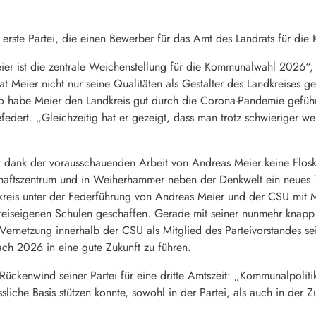
 erste Partei, die einen Bewerber für das Amt des Landrats für d
r ist die zentrale Weichenstellung für die Kommunalwahl 2026“, 
t Meier nicht nur seine Qualitäten als Gestalter des Landkreises ge
 habe Meier den Landkreis gut durch die Corona-Pandemie geführ
efedert. „Gleichzeitig hat er gezeigt, dass man trotz schwieriger
 dank der vorausschauenden Arbeit von Andreas Meier keine Floskel
schaftszentrum und in Weiherhammer neben der Denkwelt ein neues T
reis unter der Federführung von Andreas Meier und der CSU mit Mi
iseigenen Schulen geschaffen. Gerade mit seiner nunmehr knapp 2
Vernetzung innerhalb der CSU als Mitglied des Parteivorstandes s
ch 2026 in eine gute Zukunft zu führen.
Rückenwind seiner Partei für eine dritte Amtszeit: „Kommunalpolitik
ssliche Basis stützen konnte, sowohl in der Partei, als auch in der