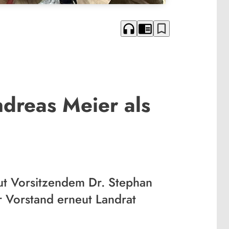
headphones
chrome_reader_mode
bookmark_border
ndreas Meier als
aut Vorsitzendem Dr. Stephan
r Vorstand erneut Landrat