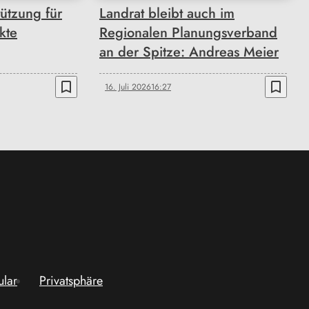
tützung für
Landrat bleibt auch im
kte
Regionalen Planungsverband
an der Spitze: Andreas Meier
bookmark_border
bookmark_border
16. Juli 2026
16:27
ular
Privatsphäre