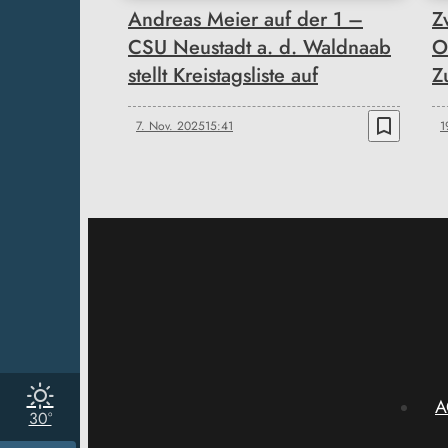
Andreas Meier auf der 1 –
Z
CSU Neustadt a. d. Waldnaab
O
stellt Kreistagsliste auf
Z
bookmark_border
7. Nov. 2025
15:41
1
A
30°