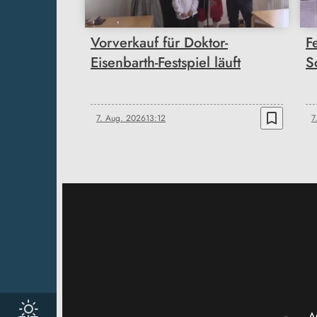
Vorverkauf für Doktor-
F
Eisenbarth-Festspiel läuft
S
bookmark_border
7. Aug. 2026
13:12
7
A