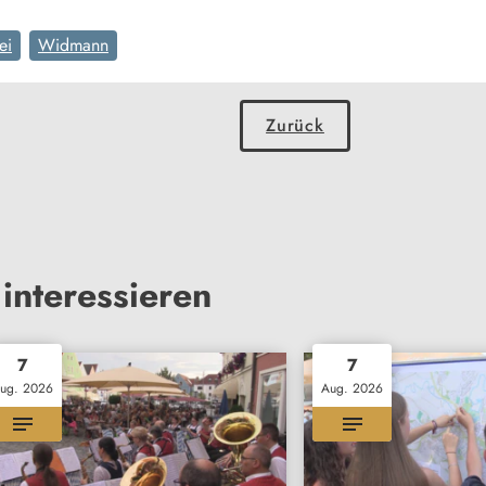
ei
Widmann
Zurück
interessieren
7
7
ug. 2026
Aug. 2026