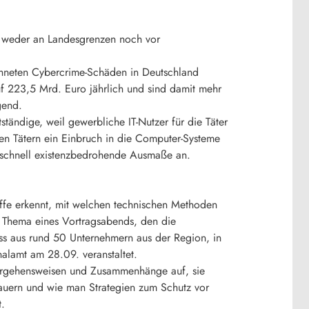
as weder an Landesgrenzen noch vor
hneten Cybercrime-Schäden in Deutschland
auf 223,5 Mrd. Euro jährlich und sind damit mehr
gend.
tändige, weil gewerbliche IT-Nutzer für die Täter
den Tätern ein Einbruch in die Computer-Systeme
 schnell existenzbedrohende Ausmaße an.
fe erkennt, mit welchen technischen Methoden
t Thema eines Vortragsabends, den die
s aus rund 50 Unternehmern aus der Region, in
alamt am 28.09. veranstaltet.
Vorgehensweisen und Zusammenhänge auf, sie
auern und wie man Strategien zum Schutz vor
t.