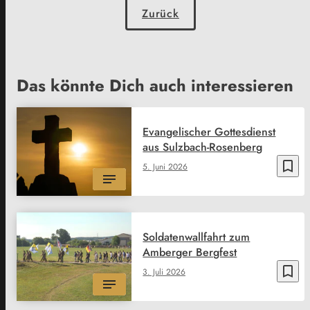
Zurück
Das könnte Dich auch interessieren
Evangelischer Gottesdienst
aus Sulzbach-Rosenberg
bookmark_border
5. Juni 2026
Soldatenwallfahrt zum
Amberger Bergfest
bookmark_border
3. Juli 2026