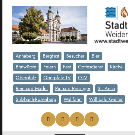
Annaberg
Bergfest
Besucher
Bier
Bratwürste
Feiern
Fest
Gottesdienst
Kirche
Oberpfalz
Oberpfalz TV
OTV
Reinhard Mader
Richard Reisinger
St. Anna
Sulzbach-Rosenberg
Wallfahrt
Willibald Gailler