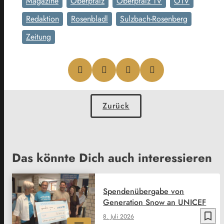
Magazine
Oberpfalz
Oberpfalz TV
OTV
Redaktion
Rosenbladl
Sulzbach-Rosenberg
Zeitung
Zurück
Das könnte Dich auch interessieren
Spendenübergabe von
Generation Snow an UNICEF
bookmark_border
8. Juli 2026