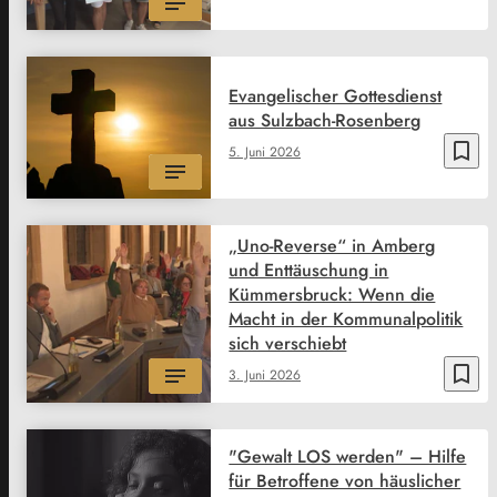
Evangelischer Gottesdienst
aus Sulzbach-Rosenberg
bookmark_border
5. Juni 2026
„Uno-Reverse“ in Amberg
und Enttäuschung in
Kümmersbruck: Wenn die
Macht in der Kommunalpolitik
sich verschiebt
bookmark_border
3. Juni 2026
"Gewalt LOS werden" – Hilfe
für Betroffene von häuslicher