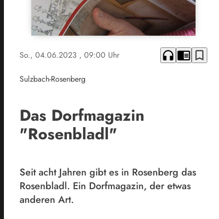
headphones
chrome_reader_mode
bookmark_border
So., 04.06.2023
, 09:00 Uhr
Sulzbach-Rosenberg
Das Dorfmagazin
"Rosenbladl"
Seit acht Jahren gibt es in Rosenberg das
Rosenbladl. Ein Dorfmagazin, der etwas
anderen Art.