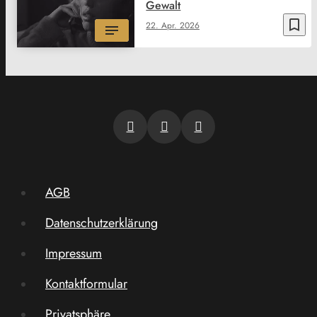
Gewalt
bookmark_border
22. Apr. 2026
AGB
Datenschutzerklärung
Impressum
Kontaktformular
Privatsphäre