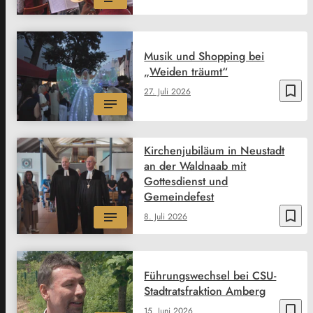
Musik und Shopping bei
„Weiden träumt“
bookmark_border
27. Juli 2026
Kirchenjubiläum in Neustadt
an der Waldnaab mit
Gottesdienst und
Gemeindefest
bookmark_border
8. Juli 2026
Führungswechsel bei CSU-
Stadtratsfraktion Amberg
bookmark_border
15. Juni 2026