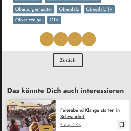
Oberbürgermeister
Oberpfalz
Oberpfalz TV
Oliver Weigel
OTV
Zurück
Das könnte Dich auch interessieren
Feierabend Klänge starten in
Schwandorf
bookmark_border
7. Aug. 2026