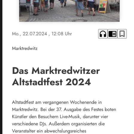
headphones
chrome_reader_mode
bookmark_border
Mo., 22.07.2024
, 12:08 Uhr
Marktredwitz
Das Marktredwitzer
Altstadtfest 2024
Altstadtfest am vergangenen Wochenende in
Marktredwitz. Bei der 37. Ausgabe des Festes boten
Künstler den Besuchern Live-Musik, darunter vier
verschiedene DJs. Außerdem organisierten die
Veranstalter ein abwechslungsreiches