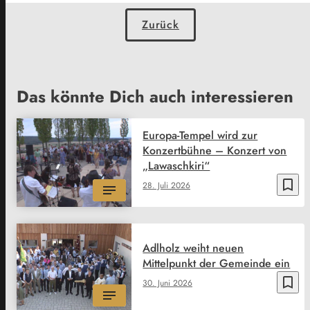
Zurück
Das könnte Dich auch interessieren
Europa-Tempel wird zur
Konzertbühne – Konzert von
„Lawaschkiri“
bookmark_border
28. Juli 2026
Adlholz weiht neuen
Mittelpunkt der Gemeinde ein
bookmark_border
30. Juni 2026