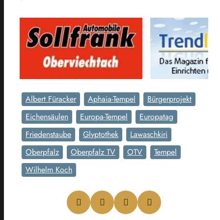
Albert Füracker
Aphaia-Tempel
Bürgerprojekt
Eichensäulen
Europa-Tempel
Europatag
Friedenstaube
Glyptothek
Lawaschkiri
Oberpfalz
Oberpfalz TV
OTV
Tempel
Wilhelm Koch