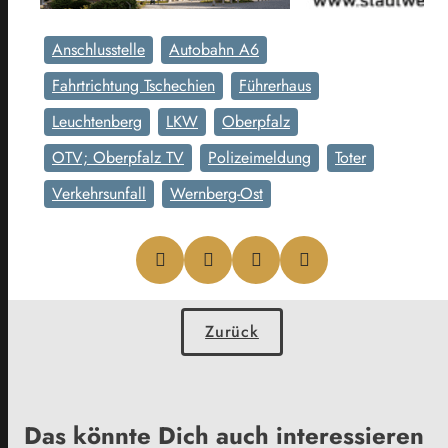
Anschlusstelle
Autobahn A6
Fahrtrichtung Tschechien
Führerhaus
Leuchtenberg
LKW
Oberpfalz
OTV; Oberpfalz TV
Polizeimeldung
Toter
Verkehrsunfall
Wernberg-Ost
Zurück
Das könnte Dich auch interessieren