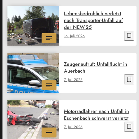
Lebensbedrohlich verletzt
nach Transporter-Unfall auf
der NEW 25
bookmark_border
16. Juli 2026
Zeugenaufruf: Unfallflucht in
Auerbach
bookmark_border
7. Juli 2026
Motorradfahrer nach Unfall in
Eschenbach schwerst verletzt
bookmark_border
7. Juli 2026