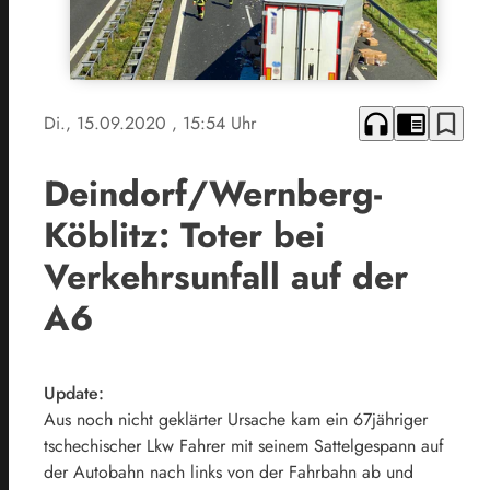
headphones
chrome_reader_mode
bookmark_border
Di., 15.09.2020
, 15:54 Uhr
Deindorf/Wernberg-
Köblitz: Toter bei
Verkehrsunfall auf der
A6
Update:
Aus noch nicht geklärter Ursache kam ein 67jähriger
tschechischer Lkw Fahrer mit seinem Sattelgespann auf
der Autobahn nach links von der Fahrbahn ab und