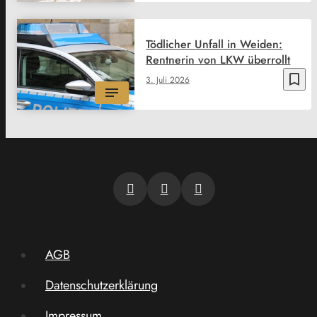
Tödlicher Unfall in Weiden:
Rentnerin von LKW überrollt
bookmark_border
3. Juli 2026
AGB
Datenschutzerklärung
Impressum