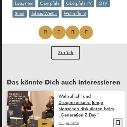
Lossystem
Oberpfalz
Oberpfalz TV
OTV
Streit
Tobias Winter
Wehrpflicht
Zurück
Das könnte Dich auch interessieren
Wehrpflicht und
Drogenkonsum: Junge
Menschen diskutieren beim
„Generation Z Day“
bookmark_border
30. Jan. 2026