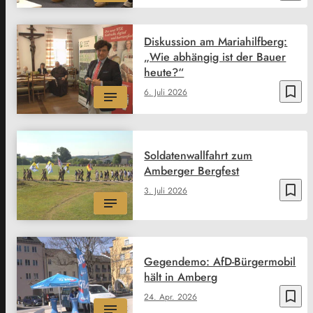
Diskussion am Mariahilfberg:
„Wie abhängig ist der Bauer
heute?“
bookmark_border
6. Juli 2026
Soldatenwallfahrt zum
Amberger Bergfest
bookmark_border
3. Juli 2026
Gegendemo: AfD-Bürgermobil
hält in Amberg
bookmark_border
24. Apr. 2026