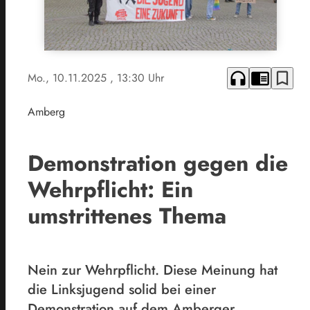
headphones
chrome_reader_mode
bookmark_border
Mo., 10.11.2025
, 13:30 Uhr
Amberg
Demonstration gegen die
Wehrpflicht: Ein
umstrittenes Thema
Nein zur Wehrpflicht. Diese Meinung hat
die Linksjugend solid bei einer
Demonstration auf dem Amberger