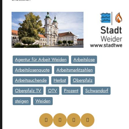
Agentur für Arbeit Weiden
Arbeitslose
Arbeitslosenquote
Arbeitsmarktzahlen
Arbeitssuchende
Herbst
Oberpfalz
Oberpfalz TV
OTV
Prozent
Schwandorf
steigen
Weiden