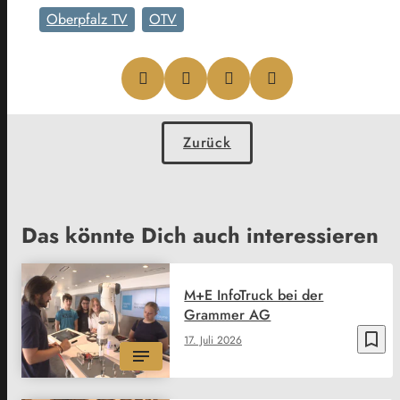
Oberpfalz TV
OTV
Zurück
Das könnte Dich auch interessieren
M+E InfoTruck bei der
Grammer AG
bookmark_border
17. Juli 2026