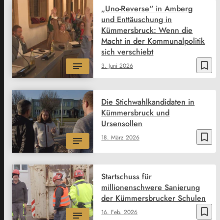
„Uno-Reverse“ in Amberg
und Enttäuschung in
Kümmersbruck: Wenn die
Macht in der Kommunalpolitik
sich verschiebt
bookmark_border
3. Juni 2026
Die Stichwahlkandidaten in
Kümmersbruck und
Ursensollen
bookmark_border
18. März 2026
Startschuss für
millionenschwere Sanierung
der Kümmersbrucker Schulen
bookmark_border
16. Feb. 2026