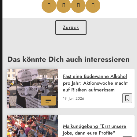
Zurück
Das könnte Dich auch interessieren
Fast eine Badewanne Alkohol
pro Jahr: Aktionswoche macht
auf Risiken aufmerksam
bookmark_border
19. Juni 2026
Maikundgebung "Erst unsere
Jobs, dann eure Profite"