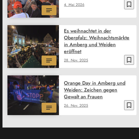
bookmark_border
4. Mai 2026
Es weihnachtet in der
Oberpfalz: Weihnachtsmärkte
in Amberg und Weiden
eröffnet
bookmark_border
28. Nov. 2025
Orange Day in Amberg und
Weiden: Zeichen gegen
Gewalt an Frauen
bookmark_border
26. Nov. 2025