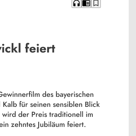
headphones
chrome_reader_mode
bookmark_border
ckl feiert
 Gewinnerfilm des bayerischen
Kalb für seinen sensiblen Blick
wird der Preis traditionell im
in zehntes Jubiläum feiert.