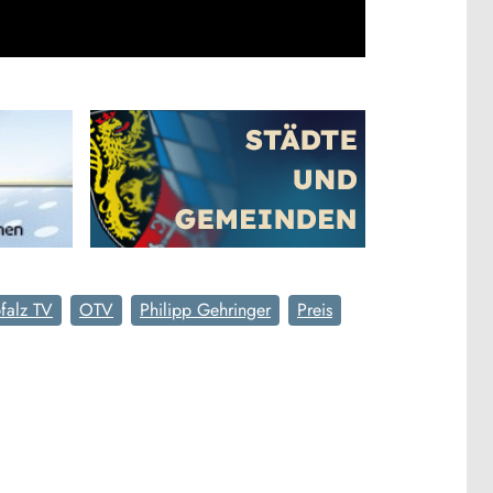
falz TV
OTV
Philipp Gehringer
Preis