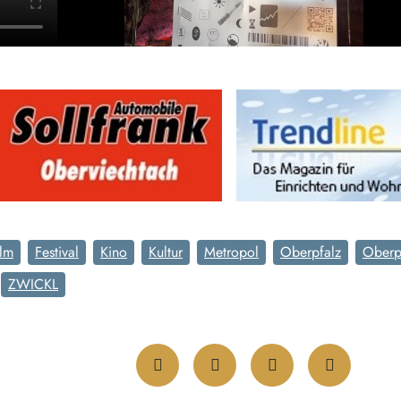
lm
Festival
Kino
Kultur
Metropol
Oberpfalz
Oberp
ZWICKL