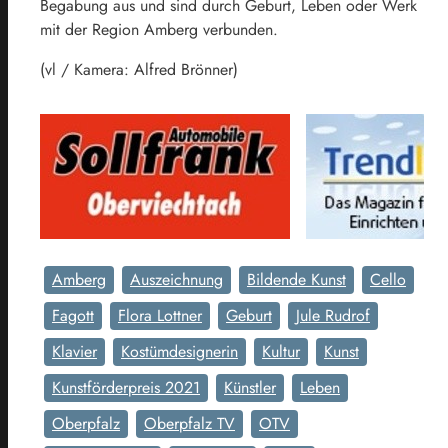
Begabung aus und sind durch Geburt, Leben oder Werk
mit der Region Amberg verbunden.
(vl / Kamera: Alfred Brönner)
Amberg
Auszeichnung
Bildende Kunst
Cello
Fagott
Flora Lottner
Geburt
Jule Rudrof
Klavier
Kostümdesignerin
Kultur
Kunst
Kunstförderpreis 2021
Künstler
Leben
Oberpfalz
Oberpfalz TV
OTV