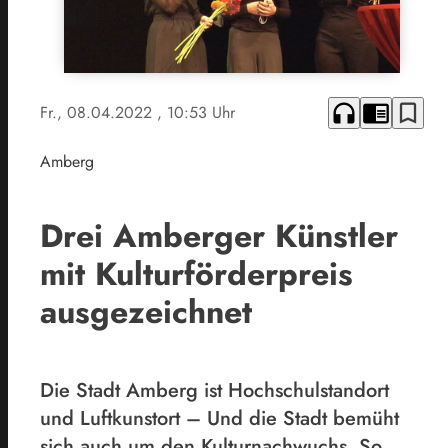
headphones
chrome_reader_mode
bookmark_border
Fr., 08.04.2022
, 10:53 Uhr
Amberg
Drei Amberger Künstler
mit Kulturförderpreis
ausgezeichnet
Die Stadt Amberg ist Hochschulstandort
und Luftkunstort – Und die Stadt bemüht
sich auch um den Kulturnachwuchs. So