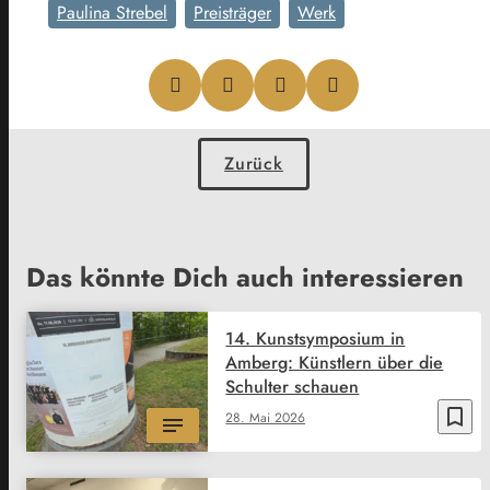
Paulina Strebel
Preisträger
Werk
Zurück
Das könnte Dich auch interessieren
14. Kunstsymposium in
Amberg: Künstlern über die
Schulter schauen
bookmark_border
28. Mai 2026