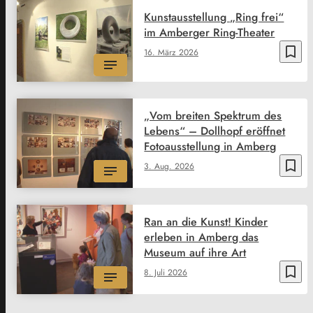
Kunstausstellung „Ring frei“
im Amberger Ring-Theater
bookmark_border
16. März 2026
„Vom breiten Spektrum des
Lebens“ – Dollhopf eröffnet
Fotoausstellung in Amberg
bookmark_border
3. Aug. 2026
Ran an die Kunst! Kinder
erleben in Amberg das
Museum auf ihre Art
bookmark_border
8. Juli 2026