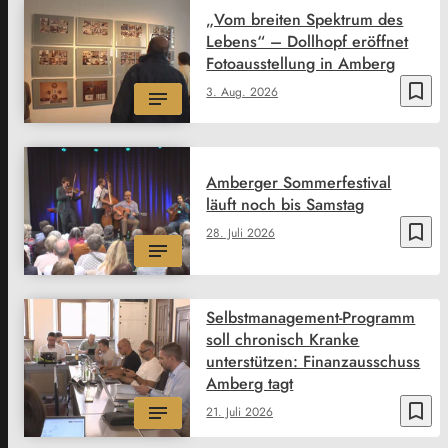
„Vom breiten Spektrum des
Lebens“ – Dollhopf eröffnet
Fotoausstellung in Amberg
bookmark_border
3. Aug. 2026
Amberger Sommerfestival
läuft noch bis Samstag
bookmark_border
28. Juli 2026
Selbstmanagement-Programm
soll chronisch Kranke
unterstützen: Finanzausschuss
Amberg tagt
bookmark_border
21. Juli 2026