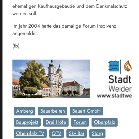
ehemaligen Kaufhausgebäude und dem Denkmalschutz
werden soll.
Im Jahr 2004 hatte das damalige Forum Insolvenz
angemeldet.
(tb)
Amberg
Bauarbeiten
Bauart GmbH
Bauprojekt
Drei Höfe
Forum
Oberpfalz
Oberpfalz TV
OTV
Sky Bar
Storg