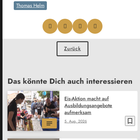
Thomas Helm
Zurück
Das könnte Dich auch interessieren
Eis-Aktion macht auf
Ausbildungsangebote
aufmerksam
bookmark_border
5. Aug. 2026