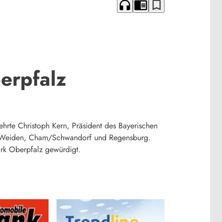
headphones
chrome_reader_mode
bookmark_border
erpfalz
hrte Christoph Kern, Präsident des Bayerischen
rg/Weiden, Cham/Schwandorf und Regensburg.
rk Oberpfalz gewürdigt.