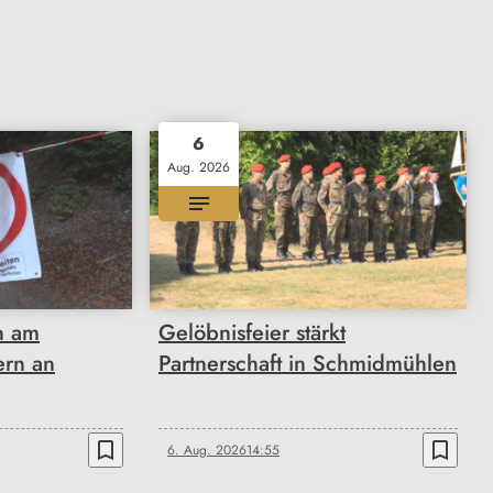
6
Aug. 2026
n am
Gelöbnisfeier stärkt
ern an
Partnerschaft in Schmidmühlen
bookmark_border
bookmark_border
6. Aug. 2026
14:55