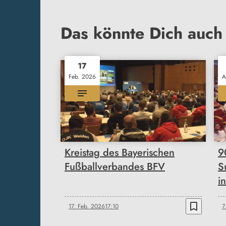
Das könnte Dich auch 
17
Feb. 2026
A
Kreistag des Bayerischen
9
Fußballverbandes BFV
S
i
bookmark_border
17. Feb. 2026
17:10
7