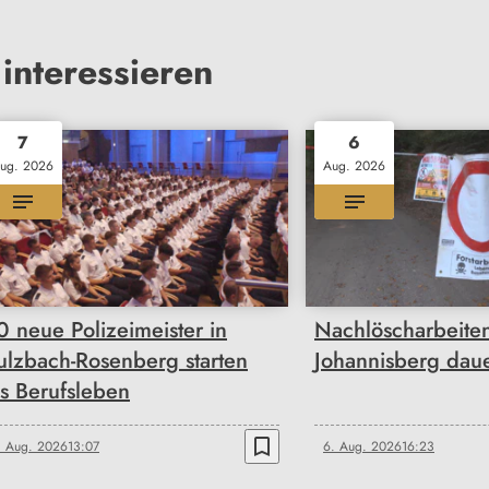
interessieren
7
6
ug. 2026
Aug. 2026
0 neue Polizeimeister in
Nachlöscharbeite
ulzbach-Rosenberg starten
Johannisberg dau
ns Berufsleben
bookmark_border
. Aug. 2026
13:07
6. Aug. 2026
16:23