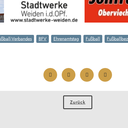
ußball-Verbandes
BFV
Ehrenamtstag
Fußball
Fußballbez
Zurück