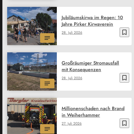
Jubiläumskirwa im Regen: 10
Jahre Pirker Kirwaverein
bookmark_border
28. Juli 2026
Großräumiger Stromausfall
mit Konsequenzen
bookmark_border
28. Juli 2026
Millionenschaden nach Brand
in Weiherhammer
bookmark_border
27. Juli 2026