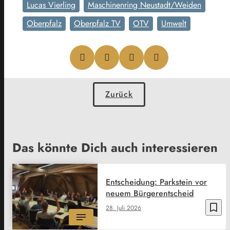
Lucas Vierling
Maschinenring Neustadt/Weiden
Oberpfalz
Oberpfalz TV
OTV
Umwelt
Zurück
Das könnte Dich auch interessieren
Entscheidung: Parkstein vor
neuem Bürgerentscheid
bookmark_border
28. Juli 2026