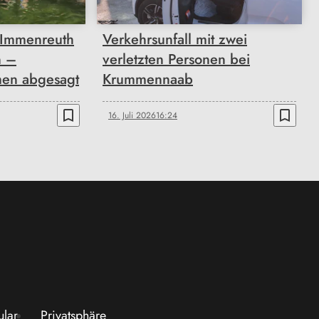
 Immenreuth
Verkehrsunfall mit zwei
n –
verletzten Personen bei
en abgesagt
Krummennaab
bookmark_border
bookmark_border
16. Juli 2026
16:24
ular
Privatsphäre