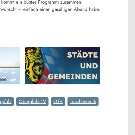
. So kommt ein buntes Programm zusammen.
 erwünscht – einfach einen geselligen Abend habe,
rpfalz
Oberpfalz TV
OTV
Tirschenreuth