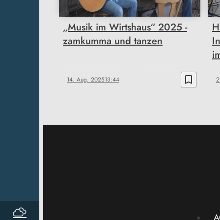
„Musik im Wirtshaus“ 2025 -
H
zamkumma und tanzen
I
i
bookmark_border
14. Aug. 2025
13:44
2
A