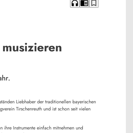
headphones
chrome_reader_mode
bookmark_border
 musizieren
ahr.
ständen Liebhaber der traditionellen bayerischen
erein Tirschenreuth und ist schon seit vielen
en ihre Instrumente einfach mitnehmen und