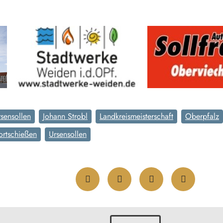
sensollen
Johann Strobl
Landkreismeisterschaft
Oberpfalz
ortschießen
Ursensollen