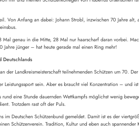
l. Von Anfang an dabei: Johann Strobl, inzwischen 70 Jahre alt, ab
reinsbus.
 18 Mal genau in die Mitte, 28 Mal nur haarscharf daran vorbei. M
40 Jahre jünger – hat heute gerade mal einen Ring mehr!
d Deutschlands
 an der Landkreismeisterschaft teilnehmenden Schützen um 70. Der 
r Leistungssport sein. Aber es braucht viel Konzentration – und i
es rund eine Stunde dauernden Wettkampfs möglichst wenig bewegen
ient. Trotzdem rast oft der Puls.
ens im Deutschen Schützenbund gemeldet. Damit ist es der viertgrö
nen Schützenverein. Tradition, Kultur und eben auch spannender K