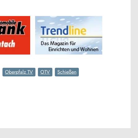
Oberpfalz TV
OTV
Schießen