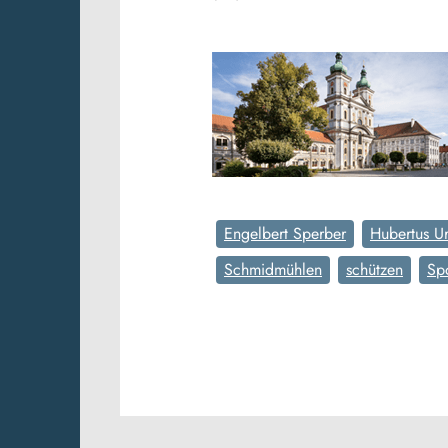
Engelbert Sperber
Hubertus Ur
Schmidmühlen
schützen
Sp