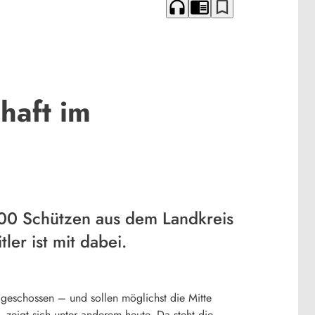
headphones
chrome_reader_mode
bookmark_border
haft im
 500 Schützen aus dem Landkreis
er ist mit dabei.
geschossen – und sollen möglichst die Mitte
, zeigt sich unter anderem heute. Da steht die