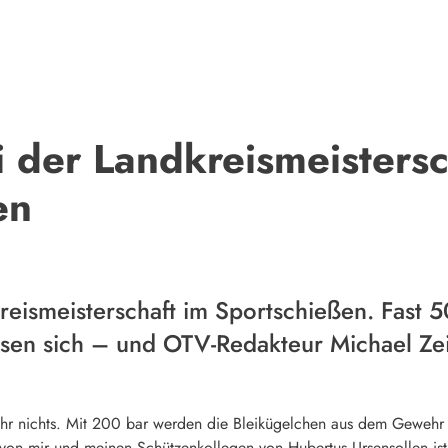
i der Landkreismeistersc
en
dkreismeisterschaft im Sportschießen. Fast
n sich – und OTV-Redakteur Michael Zeitl
hr nichts. Mit 200 bar werden die Bleikügelchen aus dem Gewehr 
t von mir und meinen Schützenkollegen von Hubertus Ursensollen ist