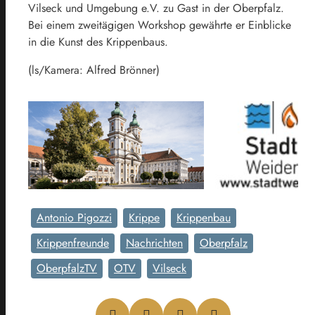
Vilseck und Umgebung e.V. zu Gast in der Oberpfalz.
Bei einem zweitägigen Workshop gewährte er Einblicke
in die Kunst des Krippenbaus.
(ls/Kamera: Alfred Brönner)
Antonio Pigozzi
Krippe
Krippenbau
Krippenfreunde
Nachrichten
Oberpfalz
OberpfalzTV
OTV
Vilseck