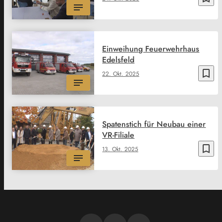
Einweihung Feuerwehrhaus
Edelsfeld
bookmark_border
22. Okt. 2025
Spatenstich für Neubau einer
VR-Filiale
bookmark_border
13. Okt. 2025