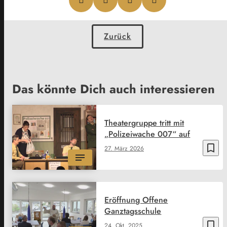
Zurück
Das könnte Dich auch interessieren
Theatergruppe tritt mit
„Polizeiwache 007“ auf
bookmark_border
27. März 2026
Eröffnung Offene
Ganztagsschule
bookmark_border
24. Okt. 2025