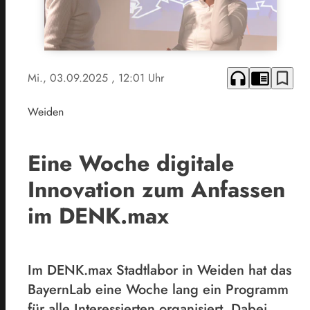
headphones
chrome_reader_mode
bookmark_border
Mi., 03.09.2025
, 12:01 Uhr
Weiden
Eine Woche digitale
Innovation zum Anfassen
im DENK.max
Im DENK.max Stadtlabor in Weiden hat das
BayernLab eine Woche lang ein Programm
für alle Interessierten organisiert. Dabei