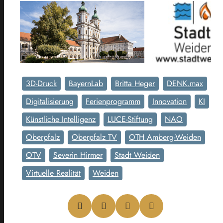
3D-Druck
BayernLab
Britta Heger
DENK.max
Digitalisierung
Ferienprogramm
Innovation
KI
Künstliche Intelligenz
LUCE-Stiftung
NAO
Oberpfalz
Oberpfalz TV
OTH Amberg-Weiden
OTV
Severin Hirmer
Stadt Weiden
Virtuelle Realität
Weiden