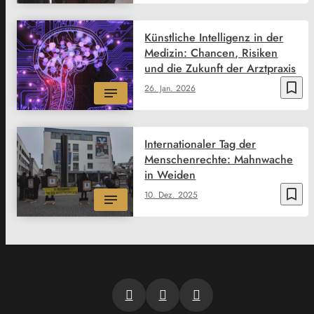
Künstliche Intelligenz in der
Medizin: Chancen, Risiken
und die Zukunft der Arztpraxis
bookmark_border
26. Jan. 2026
Internationaler Tag der
Menschenrechte: Mahnwache
in Weiden
bookmark_border
10. Dez. 2025