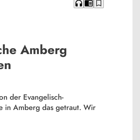
headphones
chrome_reader_mode
bookmark_border
rche Amberg
en
on der Evangelisch-
he in Amberg das getraut. Wir