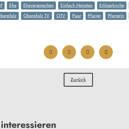
rf
Ehe
Eheversprechen
Einfach Heiraten
Erlöserkirche
berpfalz
Oberpfalz TV
OTV
Paar
Pfarrer
Pfarrerin
Zurück
interessieren