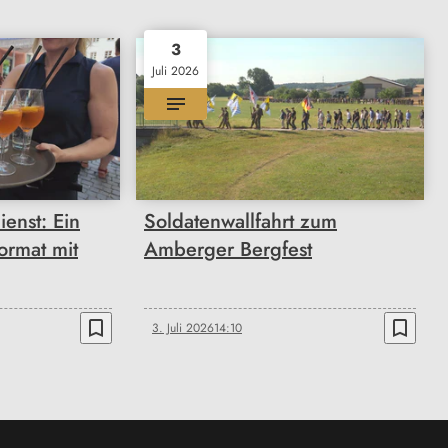
3
Juli 2026
enst: Ein
Soldatenwallfahrt zum
ormat mit
Amberger Bergfest
bookmark_border
bookmark_border
3. Juli 2026
14:10