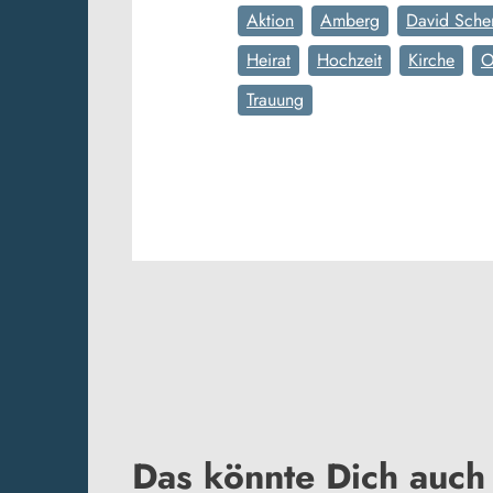
Aktion
Amberg
David Sche
Heirat
Hochzeit
Kirche
O
Trauung
Das könnte Dich auch 