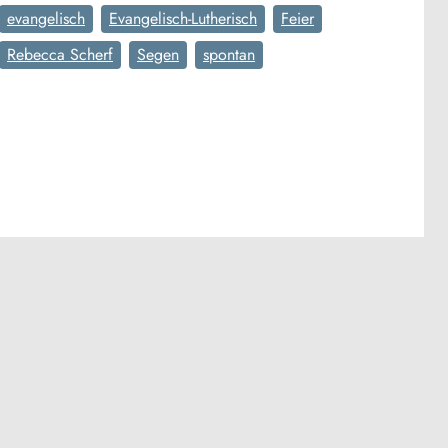
evangelisch
Evangelisch-Lutherisch
Feier
Rebecca Scherf
Segen
spontan