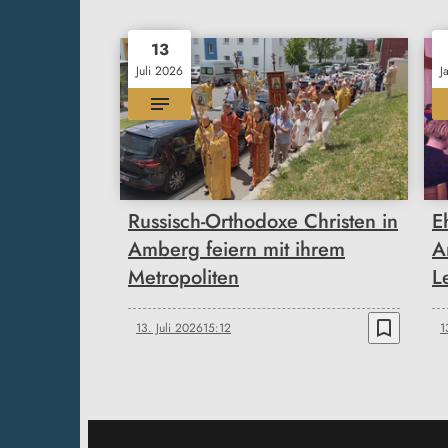
13
Juli 2026
J
Russisch-Orthodoxe Christen in
E
Amberg feiern mit ihrem
A
Metropoliten
L
bookmark_border
13. Juli 2026
15:12
1