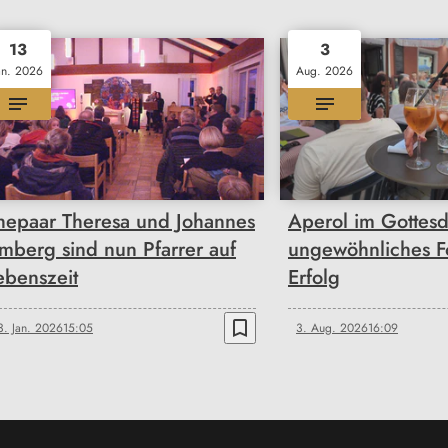
13
3
an. 2026
Aug. 2026
hepaar Theresa und Johannes
Aperol im Gottesdi
mberg sind nun Pfarrer auf
ungewöhnliches F
ebenszeit
Erfolg
bookmark_border
3. Jan. 2026
15:05
3. Aug. 2026
16:09