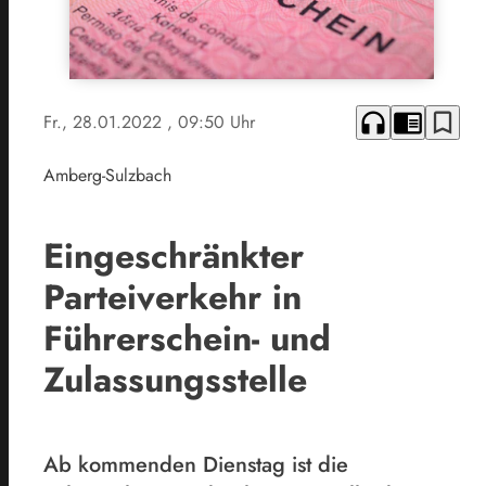
headphones
chrome_reader_mode
bookmark_border
Fr., 28.01.2022
, 09:50 Uhr
Amberg-Sulzbach
Eingeschränkter
Parteiverkehr in
Führerschein- und
Zulassungsstelle
Ab kommenden Dienstag ist die