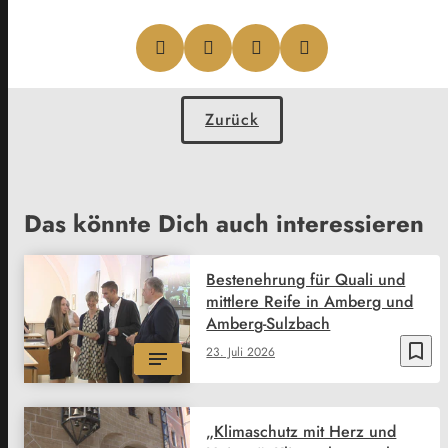
Zurück
Das könnte Dich auch interessieren
Bestenehrung für Quali und
mittlere Reife in Amberg und
Amberg-Sulzbach
bookmark_border
23. Juli 2026
„Klimaschutz mit Herz und