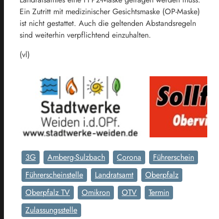
Ein Zutritt mit medizinischer Gesichtsmaske (OP-Maske)
ist nicht gestattet. Auch die geltenden Abstandsregeln
sind weiterhin verpflichtend einzuhalten.
(vl)
3G
Amberg-Sulzbach
Corona
Führerschein
Führerscheinstelle
Landratsamt
Oberpfalz
Oberpfalz TV
Omikron
OTV
Termin
Zulassungsstelle