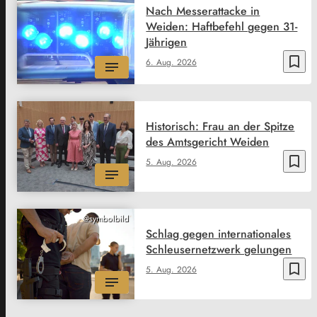
Nach Messerattacke in
Weiden: Haftbefehl gegen 31-
Jährigen
bookmark_border
6. Aug. 2026
Historisch: Frau an der Spitze
des Amtsgericht Weiden
bookmark_border
5. Aug. 2026
@symbolbild
Schlag gegen internationales
Schleusernetzwerk gelungen
bookmark_border
5. Aug. 2026