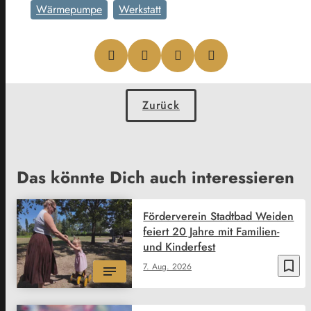
Wärmepumpe
Werkstatt
Zurück
Das könnte Dich auch interessieren
Förderverein Stadtbad Weiden
feiert 20 Jahre mit Familien-
und Kinderfest
bookmark_border
7. Aug. 2026