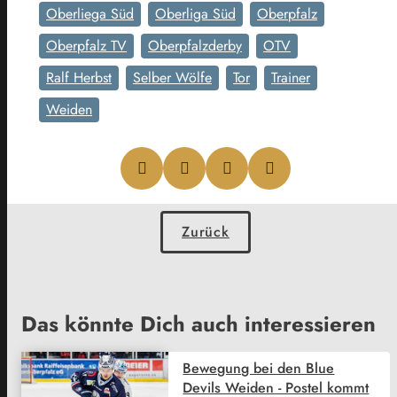
Oberliega Süd
Oberliga Süd
Oberpfalz
Oberpfalz TV
Oberpfalzderby
OTV
Ralf Herbst
Selber Wölfe
Tor
Trainer
Weiden
Zurück
Das könnte Dich auch interessieren
Bewegung bei den Blue
Devils Weiden - Postel kommt