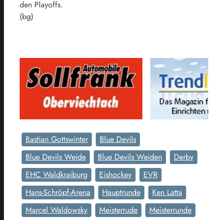
den Playoffs.
(bg)
Bastian Gottswinter
Blue Devils
Blue Devils Weide
Blue Devils Weiden
Derby
EHC Waldkraiburg
Eishockey
EVR
Hans-Schröpf-Arena
Hauptrunde
Ken Latta
Marcel Waldowsky
Meisterrude
Meisterrunde