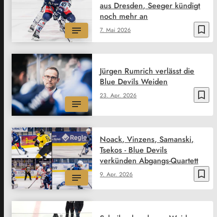
aus Dresden, Seeger kündigt
noch mehr an
bookmark_border
7. Mai 2026
Jürgen Rumrich verlässt die
Blue Devils Weiden
bookmark_border
23. Apr. 2026
Noack, Vinzens, Samanski,
Tsekos - Blue Devils
verkünden Abgangs-Quartett
bookmark_border
9. Apr. 2026