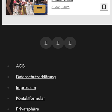
bookmark_border
5. Aug. 2026
AGB
Datenschutzerklärung
Impressum
Kontaktformular
Privatsphäre