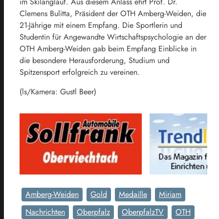
im Skilanglauf. Aus diesem Anlass ehrt Prof. Dr.
Clemens Bulitta, Präsident der OTH Amberg-Weiden, die
21-Jährige mit einem Empfang. Die Sportlerin und
Studentin für Angewandte Wirtschaftspsychologie an der
OTH Amberg-Weiden gab beim Empfang Einblicke in
die besondere Herausforderung, Studium und
Spitzensport erfolgreich zu vereinen.
(ls/Kamera: Gustl Beer)
Amberg-Weiden
Gold
Medaille
Miriam
Nachrichten
Oberpfalz
OberpfalzTV
OTH