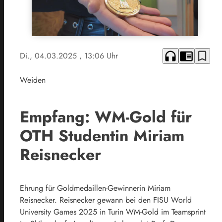
headphones
chrome_reader_mode
bookmark_border
Di., 04.03.2025
, 13:06 Uhr
Weiden
Empfang: WM-Gold für
OTH Studentin Miriam
Reisnecker
Ehrung für Goldmedaillen-Gewinnerin Miriam
Reisnecker. Reisnecker gewann bei den FISU World
University Games 2025 in Turin WM-Gold im Teamsprint