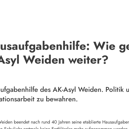
usaufgabenhilfe: Wie g
Asyl Weiden weiter?
fgabenhilfe des AK-Asyl Weiden. Politik 
ationsarbeit zu bewahren.
 Weiden beendet nach rund 40 Jahren seine etablierte Hausaufgaben
 Schuljahr erstmals keine Erstklässler mehr aufgenommen werden. 