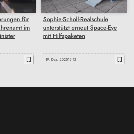
rungen für
Sophie-Scholl-Realschule
Ehrenamt im
unterstützt erneut Space-Eye
nister
mit Hilfspaketen
bookmark_border
bookmark_border
19. Dez. 2025
15:12