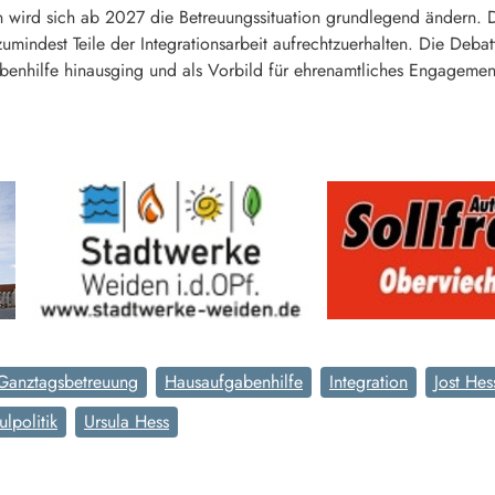
n wird sich ab 2027 die Betreuungssituation grundlegend ändern. D
mindest Teile der Integrationsarbeit aufrechtzuerhalten. Die Debat
benhilfe hinausging und als Vorbild für ehrenamtliches Engagement i
Ganztagsbetreuung
Hausaufgabenhilfe
Integration
Jost Hes
lpolitik
Ursula Hess