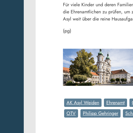
Für viele Kinder und deren Familie
die Ehrenamtlichen zu prüfen, um zu
Asyl weit über die reine Hausaufga
(pg)
AK Asyl Weiden
Ehrenamt
OTV
Philipp Gehringer
Schu