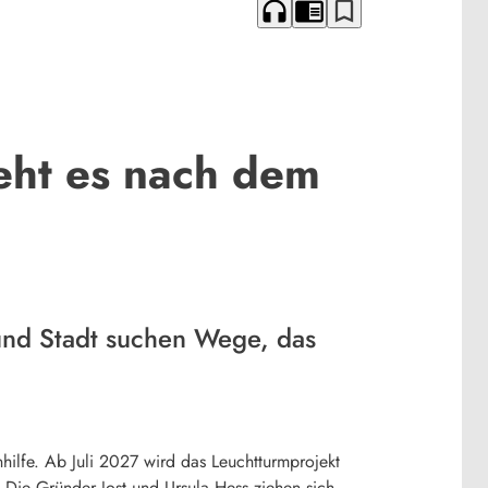
headphones
chrome_reader_mode
bookmark_border
eht es nach dem
und Stadt suchen Wege, das
hilfe. Ab Juli 2027 wird das Leuchtturmprojekt
Die Gründer Jost und Ursula Hess ziehen sich