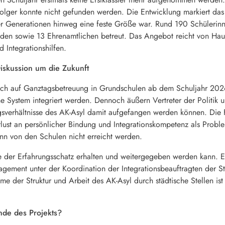
olger konnte nicht gefunden werden. Die Entwicklung markiert das E
er Generationen hinweg eine feste Größe war. Rund 190 Schülerin
den sowie 13 Ehrenamtlichen betreut. Das Angebot reicht von Haus
 Integrationshilfen.
Diskussion um die Zukunft
uch auf Ganztagsbetreuung in Grundschulen ab dem Schuljahr 2026
he System integriert werden. Dennoch äußern Vertreter der Politik 
gsverhältnisse des AK-Asyl damit aufgefangen werden können. Die
rlust an persönlicher Bindung und Integrationskompetenz als Proble
nn von den Schulen nicht erreicht werden.
ie der Erfahrungsschatz erhalten und weitergegeben werden kann. E
gement unter der Koordination der Integrationsbeauftragten der St
e der Struktur und Arbeit des AK-Asyl durch städtische Stellen ist
nde des Projekts?