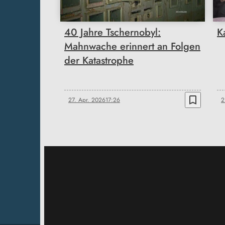
40 Jahre Tschernobyl:
K
Mahnwache erinnert an Folgen
der Katastrophe
bookmark_border
27. Apr. 2026
17:26
2