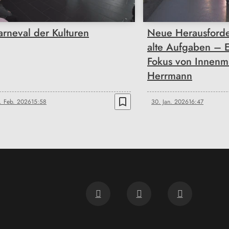
arneval der Kulturen
Neue Herausforde
alte Aufgaben – 
Fokus von Innenmi
Herrmann
bookmark_border
. Feb. 2026
15:58
30. Jan. 2026
16:47