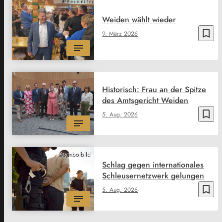
Weiden wählt wieder
bookmark_border
9. März 2026
Historisch: Frau an der Spitze
des Amtsgericht Weiden
bookmark_border
5. Aug. 2026
@symbolbild
Schlag gegen internationales
Schleusernetzwerk gelungen
bookmark_border
5. Aug. 2026