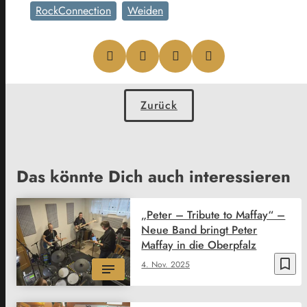
RockConnection
Weiden
Zurück
Das könnte Dich auch interessieren
„Peter – Tribute to Maffay“ –
Neue Band bringt Peter
Maffay in die Oberpfalz
bookmark_border
4. Nov. 2025