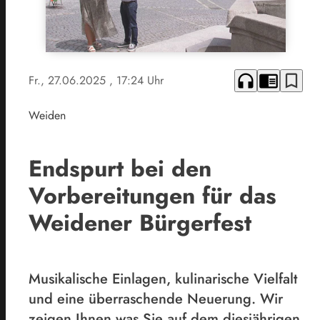
headphones
chrome_reader_mode
bookmark_border
Fr., 27.06.2025
, 17:24 Uhr
Weiden
Endspurt bei den
Vorbereitungen für das
Weidener Bürgerfest
Musikalische Einlagen, kulinarische Vielfalt
und eine überraschende Neuerung. Wir
zeigen Ihnen was Sie auf dem diesjährigen