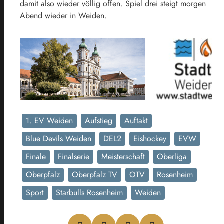
damit also wieder völlig offen. Spiel drei steigt morgen
Abend wieder in Weiden.
1. EV Weiden
Aufstieg
Auftakt
Blue Devils Weiden
DEL2
Eishockey
EVW
Finale
Finalserie
Meisterschaft
Oberliga
Oberpfalz
Oberpfalz TV
OTV
Rosenheim
Sport
Starbulls Rosenheim
Weiden