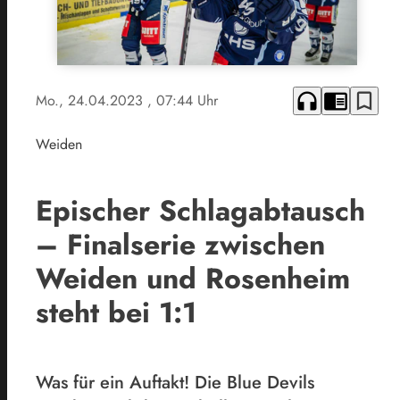
headphones
chrome_reader_mode
bookmark_border
Mo., 24.04.2023
, 07:44 Uhr
Weiden
Epischer Schlagabtausch
– Finalserie zwischen
Weiden und Rosenheim
steht bei 1:1
Was für ein Auftakt! Die Blue Devils