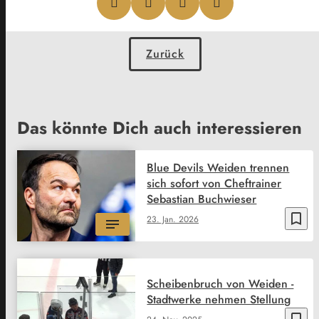
Zurück
Das könnte Dich auch interessieren
Blue Devils Weiden trennen
sich sofort von Cheftrainer
Sebastian Buchwieser
bookmark_border
23. Jan. 2026
Scheibenbruch von Weiden -
Stadtwerke nehmen Stellung
bookmark_border