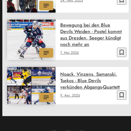
24. Nov. 2025
Bewegung bei den Blue
Devils Weiden - Postel kommt
aus Dresden, Seeger kündigt
noch mehr an
bookmark_border
7. Mai 2026
Noack, Vinzens, Samanski,
Tsekos - Blue Devils
verkünden Abgangs-Quartett
bookmark_border
9. Apr. 2026