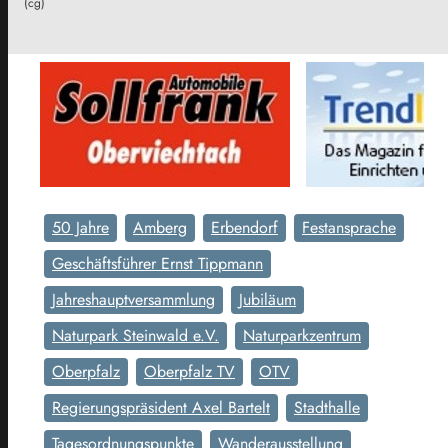
(cg)
50 Jahre
Amberg
Erbendorf
Festansprache
Geschäftsführer Ernst Tippmann
Jahreshauptversammlung
Jubiläum
Naturpark Steinwald e.V.
Naturparkzentrum
Oberpfalz
Oberpfalz TV
OTV
Regierungspräsident Axel Bartelt
Stadthalle
Tagesordnungspunkte
Wanderausstellung