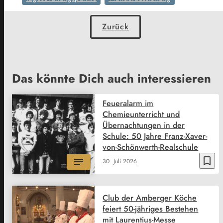
Zurück
Das könnte Dich auch interessieren
Feueralarm im
Chemieunterricht und
Übernachtungen in der
Schule: 50 Jahre Franz-Xaver-
von-Schönwerth-Realschule
bookmark_border
30. Juli 2026
Club der Amberger Köche
feiert 50-jähriges Bestehen
mit Laurentius-Messe