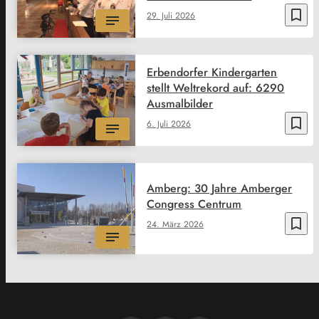
bookmark_border
29. Juli 2026
Erbendorfer Kindergarten
stellt Weltrekord auf: 6290
Ausmalbilder
bookmark_border
6. Juli 2026
Amberg: 30 Jahre Amberger
Congress Centrum
bookmark_border
24. März 2026