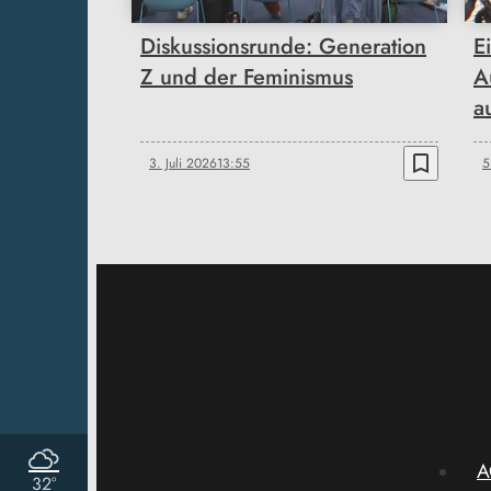
Diskussionsrunde: Generation
E
Z und der Feminismus
A
a
bookmark_border
3. Juli 2026
13:55
5
A
32°