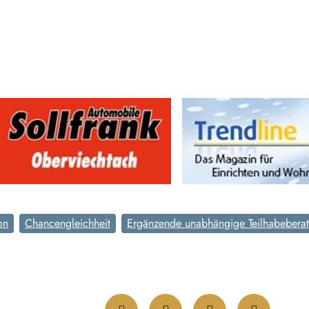
on
Chancengleichheit
Ergänzende unabhängige Teilhabebera