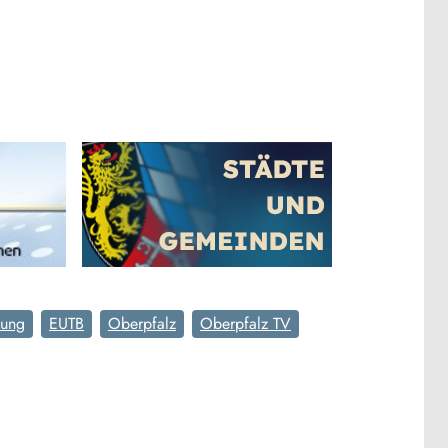
tung
EUTB
Oberpfalz
Oberpfalz TV