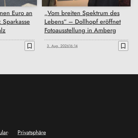
onen Euro an
„Vom breiten Spektrum des
z Sparkasse
Lebens“ – Dollhopf eröffnet
lz
Fotoausstellung in Amberg
bookmark_border
bookmark_border
3. Aug. 2026
16:14
ular
Privatsphäre