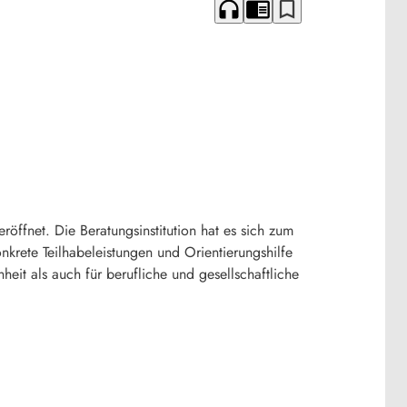
headphones
chrome_reader_mode
bookmark_border
ffnet. Die Beratungsinstitution hat es sich zum
rete Teilhabeleistungen und Orientierungshilfe
eit als auch für berufliche und gesellschaftliche