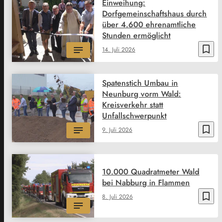
Einweihung:
Dorfgemeinschaftshaus durch
über 4.600 ehrenamtliche
Stunden ermöglicht
bookmark_border
14. Juli 2026
Spatenstich Umbau in
Neunburg vorm Wald:
Kreisverkehr statt
Unfallschwerpunkt
bookmark_border
9. Juli 2026
10.000 Quadratmeter Wald
bei Nabburg in Flammen
bookmark_border
8. Juli 2026