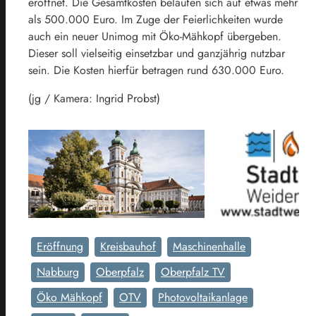
eröffnet. Die Gesamtkosten belaufen sich auf etwas mehr
als 500.000 Euro. Im Zuge der Feierlichkeiten wurde
auch ein neuer Unimog mit Öko-Mähkopf übergeben.
Dieser soll vielseitig einsetzbar und ganzjährig nutzbar
sein. Die Kosten hierfür betragen rund 630.000 Euro.
(jg / Kamera: Ingrid Probst)
Eröffnung
Kreisbauhof
Maschinenhalle
Nabburg
Oberpfalz
Oberpfalz TV
Öko Mähkopf
OTV
Photovoltaikanlage