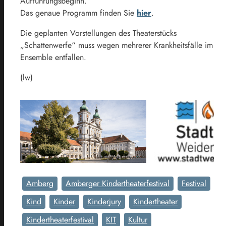
Aufführungsbeginn.
Das genaue Programm finden Sie
hier
.
Die geplanten Vorstellungen des Theaterstücks
„Schattenwerfe“ muss wegen mehrerer Krankheitsfälle im
Ensemble entfallen.
(lw)
Amberg
Amberger Kindertheaterfestival
Festival
Kind
Kinder
Kinderjury
Kindertheater
Kindertheaterfestival
KIT
Kultur