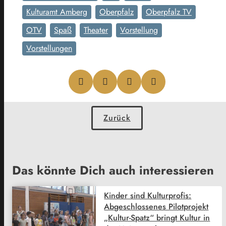
Kulturamt Amberg
Oberpfalz
Oberpfalz TV
OTV
Spaß
Theater
Vorstellung
Vorstellungen
Zurück
Das könnte Dich auch interessieren
Kinder sind Kulturprofis:
Abgeschlossenes Pilotprojekt
„Kultur-Spatz“ bringt Kultur in