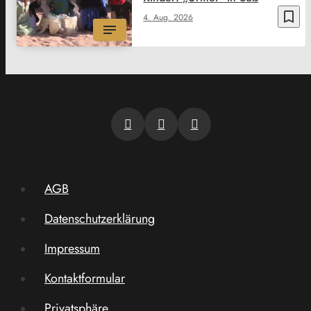
bookmark_border
4. Aug. 2026
AGB
Datenschutzerklärung
Impressum
Kontaktformular
Privatsphäre