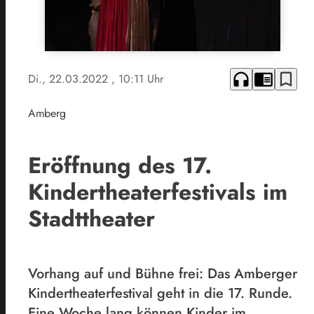
headphones
chrome_reader_mode
bookmark_border
Di., 22.03.2022
, 10:11 Uhr
Amberg
Eröffnung des 17.
Kindertheaterfestivals im
Stadttheater
Vorhang auf und Bühne frei: Das Amberger
Kindertheaterfestival geht in die 17. Runde.
Eine Woche lang können Kinder im