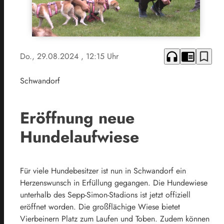
headphones
chrome_reader_mode
bookmark_border
Do., 29.08.2024
, 12:15 Uhr
Schwandorf
Eröffnung neue
Hundelaufwiese
Für viele Hundebesitzer ist nun in Schwandorf ein
Herzenswunsch in Erfüllung gegangen. Die Hundewiese
unterhalb des Sepp-Simon-Stadions ist jetzt offiziell
eröffnet worden. Die großflächige Wiese bietet
Vierbeinern Platz zum Laufen und Toben. Zudem können