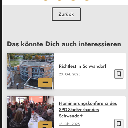
Zurück
Das könnte Dich auch interessieren
Richtfest in Schwandorf
bookmark_border
23. Okt. 2025
Nominierungskonferenz des
SPD-Stadtverbandes
Schwandorf
bookmark_border
15. Okt. 2025