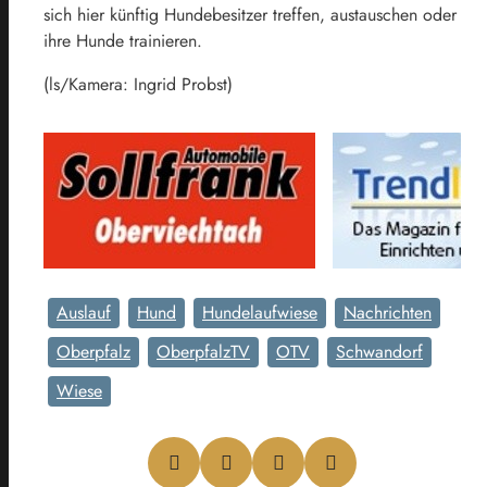
sich hier künftig Hundebesitzer treffen, austauschen oder
ihre Hunde trainieren.
(ls/Kamera: Ingrid Probst)
Auslauf
Hund
Hundelaufwiese
Nachrichten
Oberpfalz
OberpfalzTV
OTV
Schwandorf
Wiese