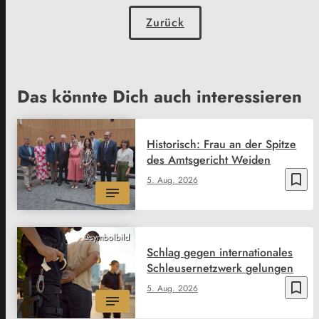
Zurück
Das könnte Dich auch interessieren
Historisch: Frau an der Spitze
des Amtsgericht Weiden
bookmark_border
5. Aug. 2026
@symbolbild
Schlag gegen internationales
Schleusernetzwerk gelungen
bookmark_border
5. Aug. 2026