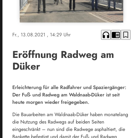
headphones
chrome_reader_mode
bookmark_border
Fr., 13.08.2021
, 14:29 Uhr
Eröffnung Radweg am
Düker
Erleichterung für alle Radfahrer und Spaziergänger:
Der Fuß- und Radweg am Waldnaab-Düker ist seit
heute morgen wieder freigegeben.
Die Bauarbeiten am Waldnaab-Düker haben monatelang
die Nutzung des Radwegs auf beiden Seiten
eingeschränkt – nun sind die Radwege asphaltiert, die
Bankette befestigt und damit der Fuß- und Radweg