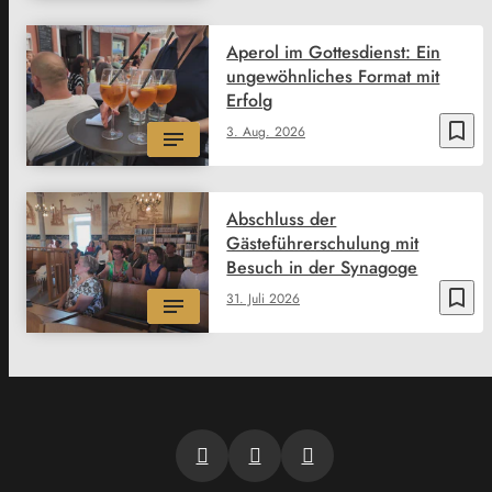
Aperol im Gottesdienst: Ein
ungewöhnliches Format mit
Erfolg
bookmark_border
3. Aug. 2026
Abschluss der
Gästeführerschulung mit
Besuch in der Synagoge
bookmark_border
31. Juli 2026