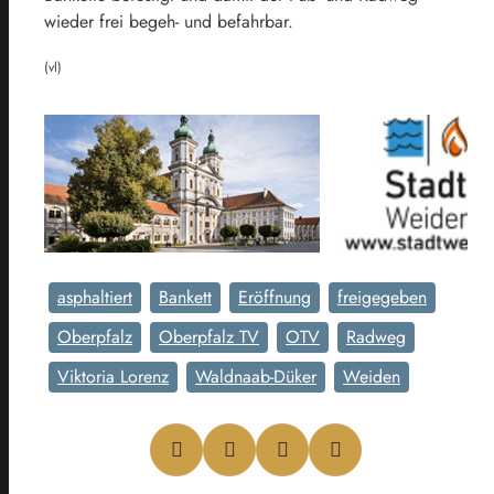
wieder frei begeh- und befahrbar.
(vl)
asphaltiert
Bankett
Eröffnung
freigegeben
Oberpfalz
Oberpfalz TV
OTV
Radweg
Viktoria Lorenz
Waldnaab-Düker
Weiden