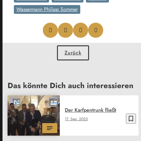
Wassermann Philipp Sommer
Zurück
Das könnte Dich auch interessieren
Der Karfpentrunk fließt
bookmark_border
17. Sep. 2025