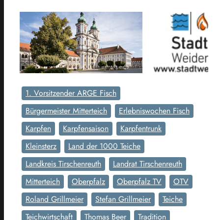
1. Vorsitzender ARGE Fisch
Bürgermeister Mitterteich
Erlebniswochen Fisch
Karpfen
Karpfensaison
Karpfentrunk
Kleinsterz
Land der 1000 Teiche
Landkreis Tirschenreuth
Landrat Tirschenreuth
Mitterteich
Oberpfalz
Oberpfalz TV
OTV
Roland Grillmeier
Stefan Grillmeier
Teiche
Teichwirtschaft
Thomas Beer
Tradition