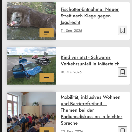
Fischotter-Entnahme: Neuer
Streit nach Klage gegen
Jagdrecht
bookmark_border
11. Sep. 2025
Kind verletzt - Schwerer
Verkehrsunfall in Mitterteich
bookmark_border
18. Mai 2026
Mobilität, inklusives Wohnen
und Barrierefreiheit –
Themen bei der
Podiumsdiskussion in leichter
Sprache
bookmark_border
20. Feb. 2026