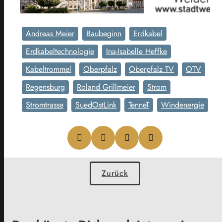
Andreas Meier
Baubeginn
Erdkabel
Erdkabeltechnologie
Ina-Isabelle Heffke
Kabeltrommel
Oberpfalz
Oberpfalz TV
OTV
Regensburg
Roland Grillmeier
Strom
Stromtrasse
SuedOstLink
TenneT
Windenergie
Zurück