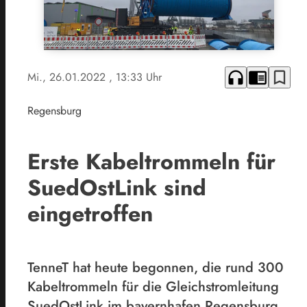
headphones
chrome_reader_mode
bookmark_border
Mi., 26.01.2022
, 13:33 Uhr
Regensburg
Erste Kabeltrommeln für
SuedOstLink sind
eingetroffen
TenneT hat heute begonnen, die rund 300
Kabeltrommeln für die Gleichstromleitung
SuedOstLink im bayernhafen Regensburg