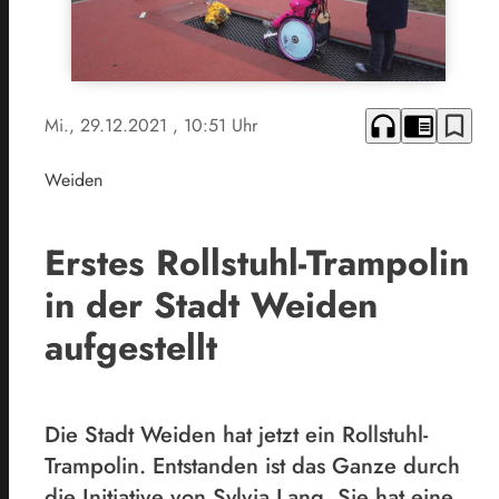
headphones
chrome_reader_mode
bookmark_border
Mi., 29.12.2021
, 10:51 Uhr
Weiden
Erstes Rollstuhl-Trampolin
in der Stadt Weiden
aufgestellt
Die Stadt Weiden hat jetzt ein Rollstuhl-
Trampolin. Entstanden ist das Ganze durch
die Initiative von Sylvia Lang. Sie hat eine