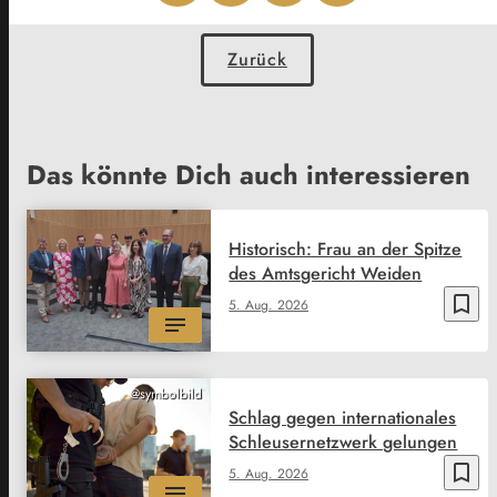
Zurück
Das könnte Dich auch interessieren
Historisch: Frau an der Spitze
des Amtsgericht Weiden
bookmark_border
5. Aug. 2026
@symbolbild
Schlag gegen internationales
Schleusernetzwerk gelungen
bookmark_border
5. Aug. 2026