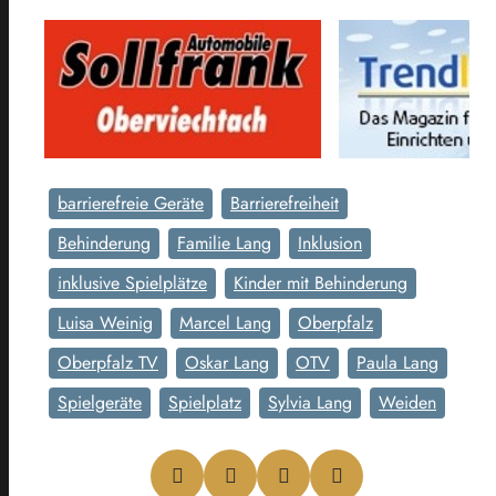
barrierefreie Geräte
Barrierefreiheit
Behinderung
Familie Lang
Inklusion
inklusive Spielplätze
Kinder mit Behinderung
Luisa Weinig
Marcel Lang
Oberpfalz
Oberpfalz TV
Oskar Lang
OTV
Paula Lang
Spielgeräte
Spielplatz
Sylvia Lang
Weiden