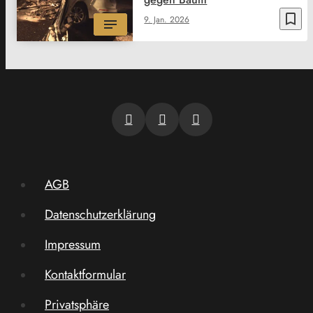
bookmark_border
9. Jan. 2026
AGB
Datenschutzerklärung
Impressum
Kontaktformular
Privatsphäre