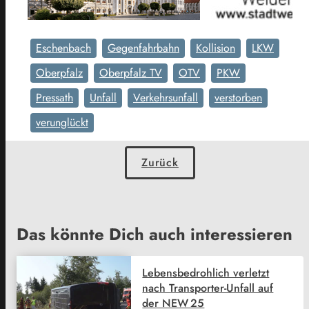
Eschenbach
Gegenfahrbahn
Kollision
LKW
Oberpfalz
Oberpfalz TV
OTV
PKW
Pressath
Unfall
Verkehrsunfall
verstorben
verunglückt
Zurück
Das könnte Dich auch interessieren
Lebensbedrohlich verletzt
nach Transporter-Unfall auf
der NEW 25