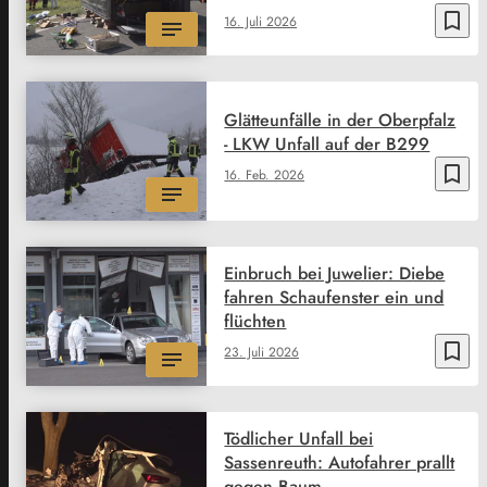
bookmark_border
16. Juli 2026
Glätteunfälle in der Oberpfalz
- LKW Unfall auf der B299
bookmark_border
16. Feb. 2026
Einbruch bei Juwelier: Diebe
fahren Schaufenster ein und
flüchten
bookmark_border
23. Juli 2026
Tödlicher Unfall bei
Sassenreuth: Autofahrer prallt
gegen Baum