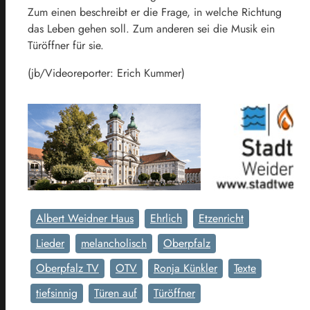
Zum einen beschreibt er die Frage, in welche Richtung
das Leben gehen soll. Zum anderen sei die Musik ein
Türöffner für sie.
(jb/Videoreporter: Erich Kummer)
Albert Weidner Haus
Ehrlich
Etzenricht
Lieder
melancholisch
Oberpfalz
Oberpfalz TV
OTV
Ronja Künkler
Texte
tiefsinnig
Türen auf
Türöffner