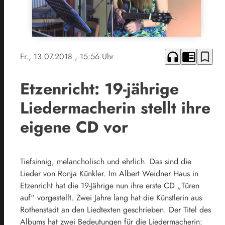
headphones
chrome_reader_mode
bookmark_border
Fr., 13.07.2018
, 15:56 Uhr
Etzenricht: 19-jährige
Liedermacherin stellt ihre
eigene CD vor
Tiefsinnig, melancholisch und ehrlich. Das sind die
Lieder von Ronja Künkler. Im Albert Weidner Haus in
Etzenricht hat die 19-Jährige nun ihre erste CD „Türen
auf“ vorgestellt. Zwei Jahre lang hat die Künstlerin aus
Rothenstadt an den Liedtexten geschrieben. Der Titel des
Albums hat zwei Bedeutungen für die Liedermacherin: