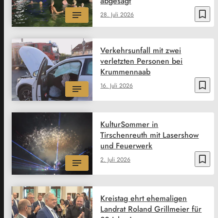
abgesagt
bookmark_border
28. Juli 2026
Verkehrsunfall mit zwei
verletzten Personen bei
Krummennaab
bookmark_border
16. Juli 2026
KulturSommer in
Tirschenreuth mit Lasershow
und Feuerwerk
bookmark_border
2. Juli 2026
Kreistag ehrt ehemaligen
Landrat Roland Grillmeier für