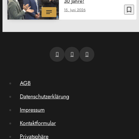
30 Jahre!
bookmark_border
15. Juni 2026
AGB
Datenschutzerklärung
Impressum
Kontaktformular
Privatsphäre