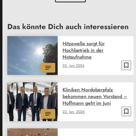
Das könnte Dich auch interessieren
Hitzewelle sorgt für
Hochbetrieb in der
Notaufnahme
bookmark_border
25. Juni 2026
Kliniken Nordoberpfalz
bekommen neuen Vorstand –
Hoffmann geht im Juni
bookmark_border
22. Jan. 2026