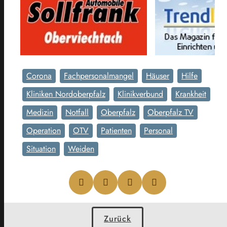
Corona
Fachpersonalmangel
Häuser
Hilfe
Kliniken Nordoberpfalz
Klinikverbund
Krankheit
Medizin
Notfall
Oberpfalz
Oberpfalz TV
Operation
OTV
Patienten
Personal
Situation
Weiden
Zurück