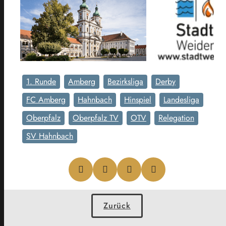
1. Runde
Amberg
Bezirksliga
Derby
FC Amberg
Hahnbach
Hinspiel
Landesliga
Oberpfalz
Oberpfalz TV
OTV
Relegation
SV Hahnbach
Zurück