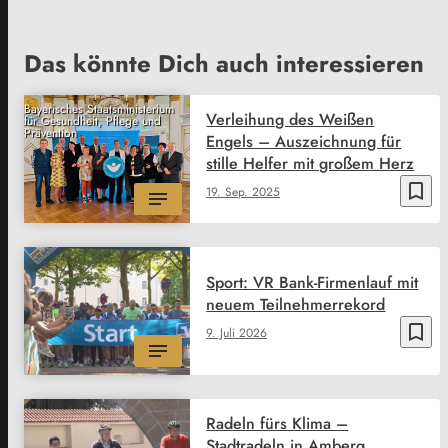
Das könnte Dich auch interessieren
Bayerisches Staatsministerium
Verleihung des Weißen
für Gesundheit, Pflege und
Prävention
Engels – Auszeichnung für
stille Helfer mit großem Herz
bookmark_border
19. Sep. 2025
Sport: VR Bank-Firmenlauf mit
neuem Teilnehmerrekord
bookmark_border
9. Juli 2026
Radeln fürs Klima –
Stadtradeln in Amberg