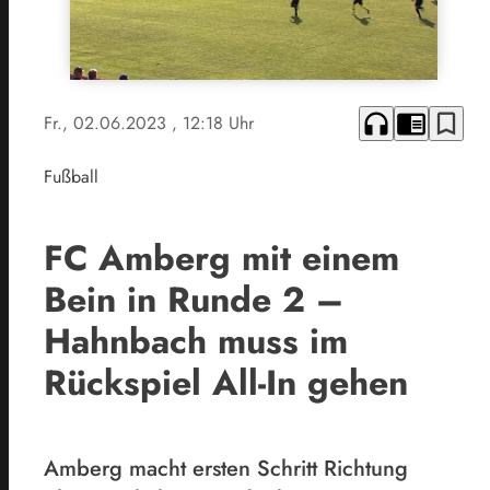
headphones
chrome_reader_mode
bookmark_border
Fr., 02.06.2023
, 12:18 Uhr
Fußball
FC Amberg mit einem
Bein in Runde 2 –
Hahnbach muss im
Rückspiel All-In gehen
Amberg macht ersten Schritt Richtung